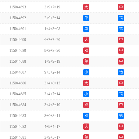
115044693
3+9+7=19
大
中
115044692
2+9+3=14
单
错
115044691
1+4+3=08
单
错
115044690
6+7+7=20
大
中
115044689
9+3+8=20
双
中
115044688
1+9+9=19
单
中
115044687
9+3+2=14
小
错
115044686
3+4+8=15
大
中
115044685
3+4+7=14
小
错
115044684
3+4+3=10
双
中
115044683
3+0+8=11
双
错
115044682
4+9+4=17
大
中
115044681
3+9+5=17
单
中