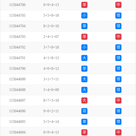
115044706
0+9+4=13
单
中
115044705
5+5+8=18
小
错
115044704
8+2+0=10
单
错
115044703
2+4+1=07
单
中
115044702
3+7+8=18
小
错
115044701
4+1+8=13
大
错
115044700
4+0+8=12
单
错
115044699
3+1+7=11
大
错
115044698
5+4+0=09
大
错
115044697
8+7+3=18
大
中
115044696
9+0+2=11
双
错
115044695
5+5+4=14
单
错
115044694
0+9+4=13
单
中