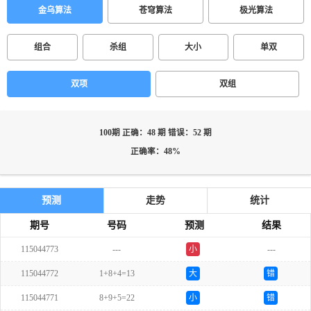
金乌算法
苍穹算法
极光算法
组合
杀组
大小
单双
双项
双组
100期 正确：48 期 错误：52 期
正确率：48%
预测
走势
统计
期号
号码
预测
结果
115044773
---
小
---
115044772
1+8+4=13
大
错
115044771
8+9+5=22
小
错