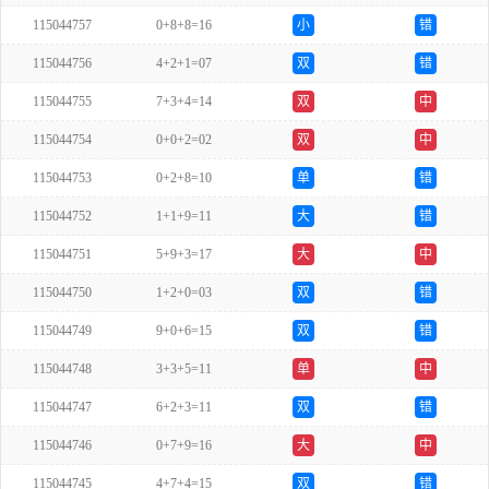
115044757
0+8+8=16
小
错
115044756
4+2+1=07
双
错
115044755
7+3+4=14
双
中
115044754
0+0+2=02
双
中
115044753
0+2+8=10
单
错
115044752
1+1+9=11
大
错
115044751
5+9+3=17
大
中
115044750
1+2+0=03
双
错
115044749
9+0+6=15
双
错
115044748
3+3+5=11
单
中
115044747
6+2+3=11
双
错
115044746
0+7+9=16
大
中
115044745
4+7+4=15
双
错