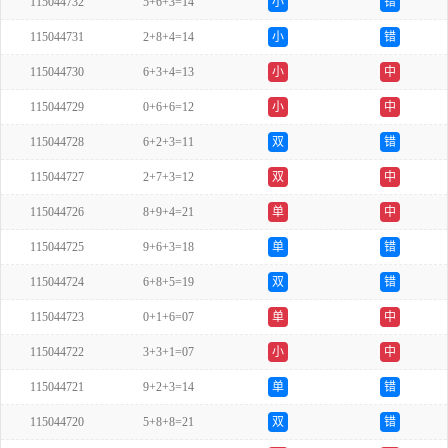
115044732
5+6+3=14
小
错
115044731
2+8+4=14
小
错
115044730
6+3+4=13
小
中
115044729
0+6+6=12
小
中
115044728
6+2+3=11
双
错
115044727
2+7+3=12
双
中
115044726
8+9+4=21
单
中
115044725
9+6+3=18
单
错
115044724
6+8+5=19
双
错
115044723
0+1+6=07
单
中
115044722
3+3+1=07
小
中
115044721
9+2+3=14
单
错
115044720
5+8+8=21
双
错