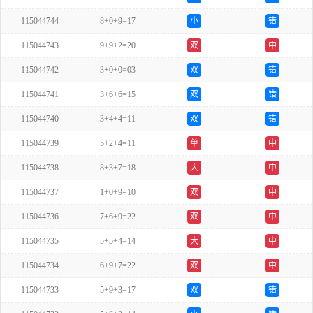
115044744
8+0+9=17
小
错
115044743
9+9+2=20
双
中
115044742
3+0+0=03
双
错
115044741
3+6+6=15
双
错
115044740
3+4+4=11
双
错
115044739
5+2+4=11
单
中
115044738
8+3+7=18
大
中
115044737
1+0+9=10
双
中
115044736
7+6+9=22
双
中
115044735
5+5+4=14
大
中
115044734
6+9+7=22
双
中
115044733
5+9+3=17
双
错