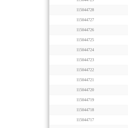
115044728
115044727
115044726
115044725
115044724
115044723
115044722
115044721
115044720
115044719
115044718
115044717