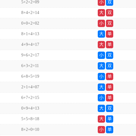
5+2+2=09
小
双
8+4+2=14
大
双
0+0+2=02
小
双
8+1+4=13
大
单
4+9+4=17
大
单
9+6+2=17
小
双
6+3+2=11
大
双
6+8+5=19
小
单
2+1+4=07
大
单
6+7+2=15
小
单
0+9+4=13
大
双
5+5+8=18
大
单
8+2+0=10
小
单