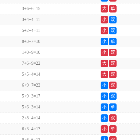
3+6+6=15
大
单
3+4+4=11
小
双
5+2+4=11
小
双
8+3+7=18
小
单
1+0+9=10
小
双
7+6+9=22
大
双
5+5+4=14
大
双
6+9+7=22
小
双
5+9+3=17
小
双
5+6+3=14
小
单
2+8+4=14
小
双
6+3+4=13
小
单
0+6+6=12
大
双