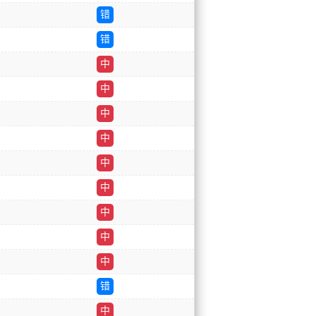
错
错
中
中
中
中
中
中
中
中
中
错
中