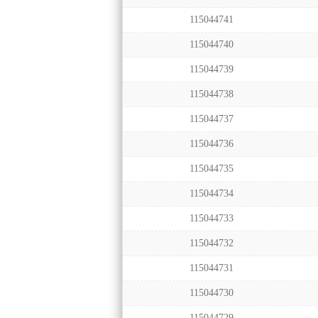
115044741
115044740
115044739
115044738
115044737
115044736
115044735
115044734
115044733
115044732
115044731
115044730
115044729