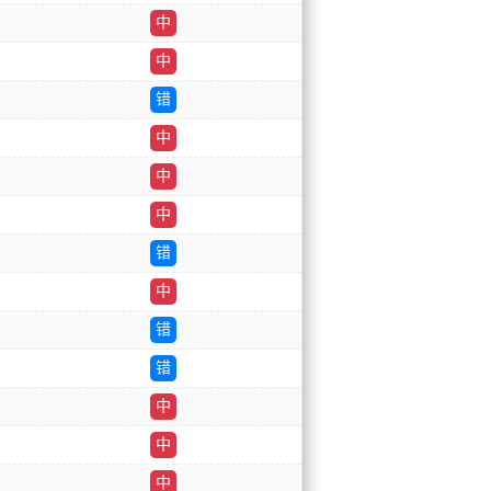
中
中
错
中
中
中
错
中
错
错
中
中
中