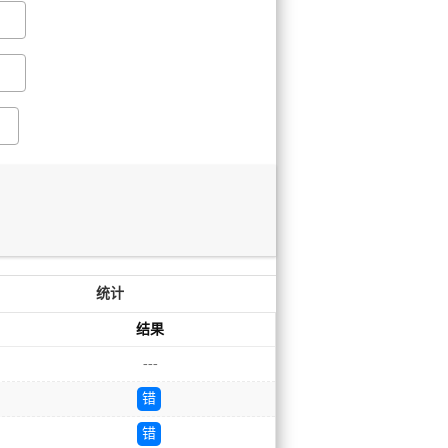
统计
结果
---
错
错