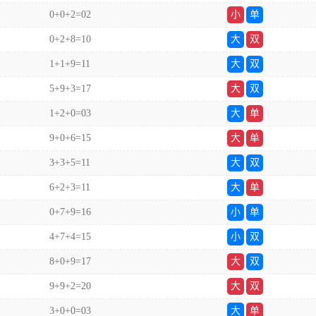
0+0+2=02
小
单
0+2+8=10
大
双
1+1+9=11
大
双
5+9+3=17
大
双
1+2+0=03
大
单
9+0+6=15
大
单
3+3+5=11
大
双
6+2+3=11
大
单
0+7+9=16
小
单
4+7+4=15
小
双
8+0+9=17
大
双
9+9+2=20
大
双
3+0+0=03
大
单