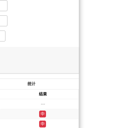
统计
结果
---
中
中