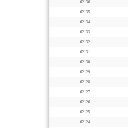
62136
62135
62134
62133
62132
62131
62130
62129
62128
62127
62126
62125
62124