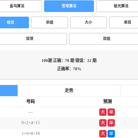
金乌算法
苍穹算法
极光算法
组合
杀组
大小
单双
双项
双组
100期 正确：78 期 错误：22 期
正确率：78%
走势
号码
预测
---
大
单
9+2+4=15
大
单
1+9+8=18
大
单