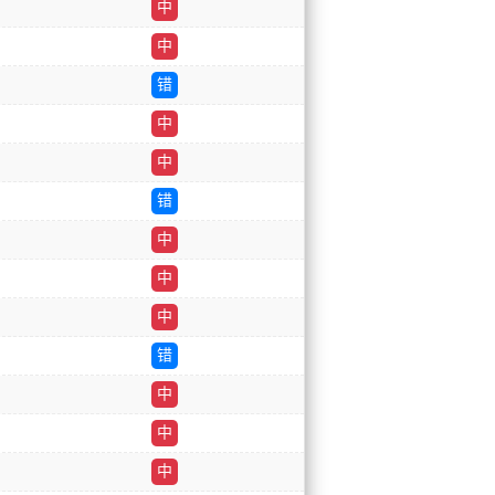
中
中
错
中
中
错
中
中
中
错
中
中
中