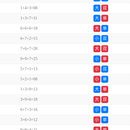
1+4+3=08
大
双
1+3+7=11
大
单
6+6+6=18
大
单
6+7+2=15
小
双
7+6+7=20
大
双
9+9+7=25
小
单
5+7+1=13
小
双
5+2+1=08
小
单
1+3+9=13
大
单
3+9+6=18
大
双
6+7+3=16
小
单
3+6+3=12
小
单
9+9+3=21
大
单