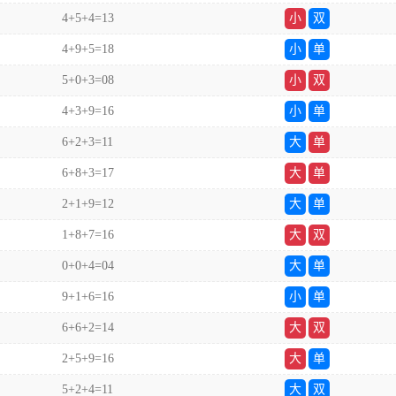
4+5+4=13
小
双
4+9+5=18
小
单
5+0+3=08
小
双
4+3+9=16
小
单
6+2+3=11
大
单
6+8+3=17
大
单
2+1+9=12
大
单
1+8+7=16
大
双
0+0+4=04
大
单
9+1+6=16
小
单
6+6+2=14
大
双
2+5+9=16
大
单
5+2+4=11
大
双