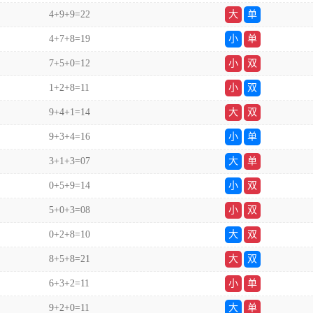
4+9+9=22
大
单
4+7+8=19
小
单
7+5+0=12
小
双
1+2+8=11
小
双
9+4+1=14
大
双
9+3+4=16
小
单
3+1+3=07
大
单
0+5+9=14
小
双
5+0+3=08
小
双
0+2+8=10
大
双
8+5+8=21
大
双
6+3+2=11
小
单
9+2+0=11
大
单