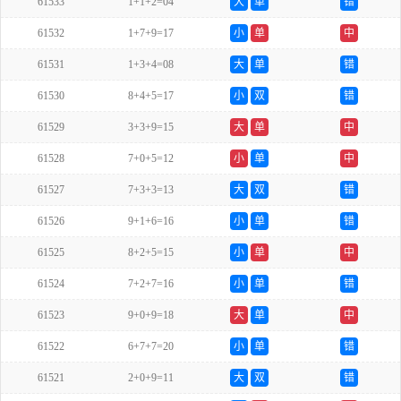
61533
1+1+2=04
大
单
错
61532
1+7+9=17
小
单
中
61531
1+3+4=08
大
单
错
61530
8+4+5=17
小
双
错
61529
3+3+9=15
大
单
中
61528
7+0+5=12
小
单
中
61527
7+3+3=13
大
双
错
61526
9+1+6=16
小
单
错
61525
8+2+5=15
小
单
中
61524
7+2+7=16
小
单
错
61523
9+0+9=18
大
单
中
61522
6+7+7=20
小
单
错
61521
2+0+9=11
大
双
错