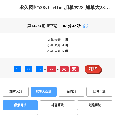
永久网址:28yC.cOm 加拿大28-加拿大28历史开奖记录|加拿大28开奖结果预测官网在线|加拿大28预测大神预测苹果版 |pc28加拿大官网在线预测
第
61573
期 距下期：
02
分
42
秒
大单
未开:
1
期
小单
未开:
4
期
小双
未开:
5
期
9
8
5
22
大
双
咪牌
+
+
=
-
加拿大28
加拿大西28
台湾28
比特币28
桑烟算法
神羽算法
烈煌算法