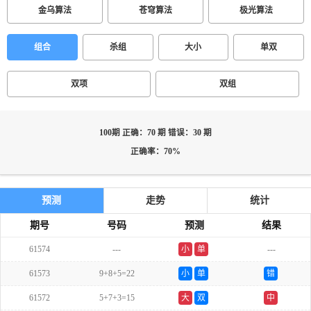
金乌算法
苍穹算法
极光算法
组合
杀组
大小
单双
双项
双组
100期 正确：70 期 错误：30 期
正确率：70%
预测
走势
统计
期号
号码
预测
结果
61574
---
小
单
---
61573
9+8+5=22
小
单
错
61572
5+7+3=15
大
双
中