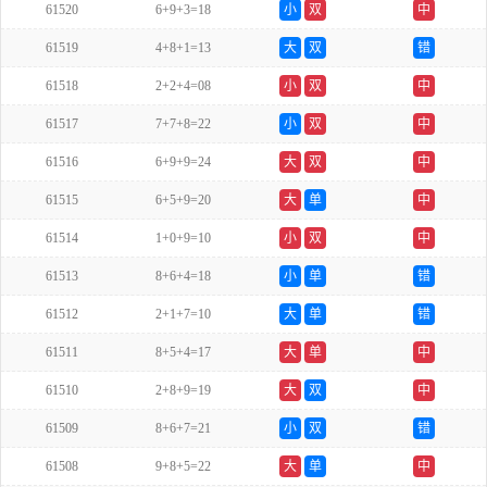
61520
6+9+3=18
小
双
中
61519
4+8+1=13
大
双
错
61518
2+2+4=08
小
双
中
61517
7+7+8=22
小
双
中
61516
6+9+9=24
大
双
中
61515
6+5+9=20
大
单
中
61514
1+0+9=10
小
双
中
61513
8+6+4=18
小
单
错
61512
2+1+7=10
大
单
错
61511
8+5+4=17
大
单
中
61510
2+8+9=19
大
双
中
61509
8+6+7=21
小
双
错
61508
9+8+5=22
大
单
中