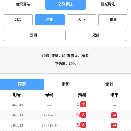
金乌算法
苍穹算法
极光算法
组合
杀组
大小
单双
双项
双组
100期 正确：80 期 错误：20 期
正确率：80%
预测
走势
统计
期号
号码
预测
结果
小
3467045
---
殺
---
单
大
3467044
7+2+2=11
殺
中
单
大
3467043
1+8+1=10
殺
中
双