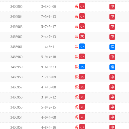
双
小
3466965
3+3+0=06
殺
中
单
小
3466964
7+5+1=13
殺
中
双
小
3466963
5+7+5=17
殺
中
单
大
3466962
2+4+7=13
殺
中
双
小
3466961
1+4+6=11
殺
错
单
小
3466960
5+9+4=18
殺
中
双
大
3466959
9+6+8=23
殺
错
单
大
3466958
2+2+5=09
殺
中
单
大
3466957
4+4+0=08
殺
中
双
大
3466956
3+9+0=12
殺
中
单
大
3466955
5+8+2=15
殺
中
双
大
3466954
4+0+4=08
殺
中
单
小
3466953
4+8+4=16
殺
中