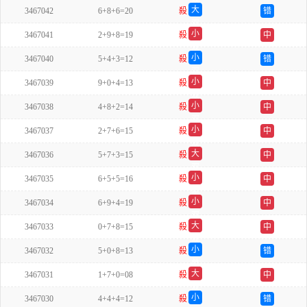
大
3467042
6+8+6=20
殺
错
双
小
3467041
2+9+8=19
殺
中
双
小
3467040
5+4+3=12
殺
错
双
小
3467039
9+0+4=13
殺
中
双
小
3467038
4+8+2=14
殺
中
双
小
3467037
2+7+6=15
殺
中
双
大
3467036
5+7+3=15
殺
中
双
小
3467035
6+5+5=16
殺
中
单
小
3467034
6+9+4=19
殺
中
双
大
3467033
0+7+8=15
殺
中
双
小
3467032
5+0+8=13
殺
错
单
大
3467031
1+7+0=08
殺
中
双
小
3467030
4+4+4=12
殺
错