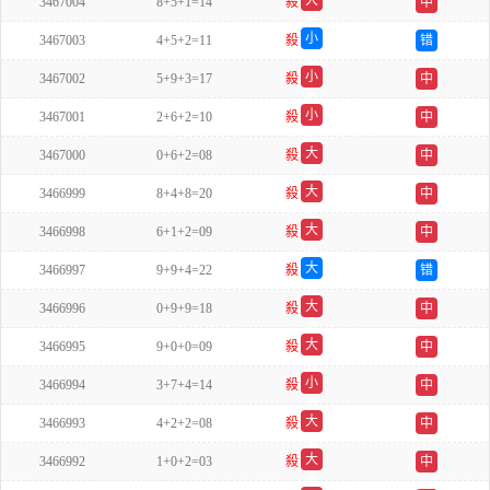
大
3467004
8+5+1=14
殺
中
单
小
3467003
4+5+2=11
殺
错
单
小
3467002
5+9+3=17
殺
中
单
小
3467001
2+6+2=10
殺
中
单
大
3467000
0+6+2=08
殺
中
双
大
3466999
8+4+8=20
殺
中
单
大
3466998
6+1+2=09
殺
中
双
大
3466997
9+9+4=22
殺
错
双
大
3466996
0+9+9=18
殺
中
单
大
3466995
9+0+0=09
殺
中
双
小
3466994
3+7+4=14
殺
中
单
大
3466993
4+2+2=08
殺
中
单
大
3466992
1+0+2=03
殺
中
单