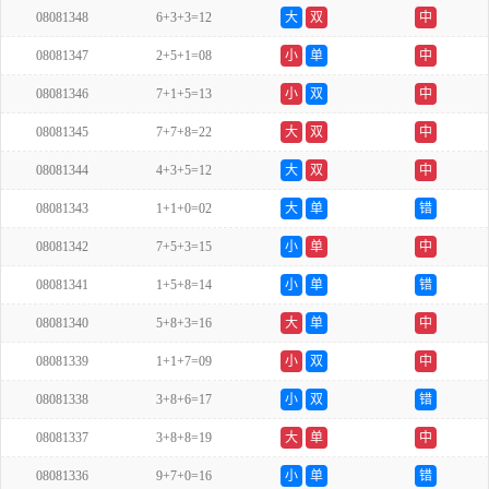
08081348
6+3+3=12
大
双
中
08081347
2+5+1=08
小
单
中
08081346
7+1+5=13
小
双
中
08081345
7+7+8=22
大
双
中
08081344
4+3+5=12
大
双
中
08081343
1+1+0=02
大
单
错
08081342
7+5+3=15
小
单
中
08081341
1+5+8=14
小
单
错
08081340
5+8+3=16
大
单
中
08081339
1+1+7=09
小
双
中
08081338
3+8+6=17
小
双
错
08081337
3+8+8=19
大
单
中
08081336
9+7+0=16
小
单
错