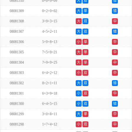
08081310
0+0+9=09
大
双
错
08081309
0+2+0=02
大
单
错
08081308
3+9+3=15
大
双
中
08081307
4+5+2=11
大
双
错
08081306
5+0+8=13
小
单
中
08081305
7+5+9=21
大
单
中
08081304
7+9+9=25
大
单
中
08081303
6+4+2=12
小
双
中
08081302
8+2+1=11
大
双
错
08081301
6+3+9=18
小
双
中
08081300
6+4+5=15
小
双
错
08081299
3+0+8=11
大
单
中
08081298
1+7+4=12
小
双
中