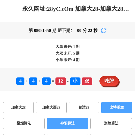
永久网址:28yC.cOm 加拿大28-加拿大28历史开奖记录|加拿大28开奖结果预测官网在线|加拿大28预测大神预测苹果版 |pc28加拿大官网在线预测
第
08081350
期 距下期：
00
分
22
秒
大单
未开:
1
期
大双
未开:
5
期
小单
未开:
4
期
4
4
4
12
小
双
咪牌
+
+
=
-
加拿大28
加拿大西28
台湾28
比特币28
桑烟算法
神羽算法
烈煌算法