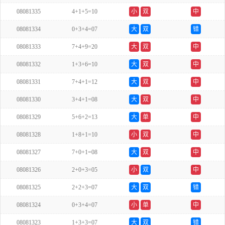
08081335
4+1+5=10
小
双
中
08081334
0+3+4=07
大
双
错
08081333
7+4+9=20
大
双
中
08081332
1+3+6=10
大
双
中
08081331
7+4+1=12
大
双
中
08081330
3+4+1=08
大
双
中
08081329
5+6+2=13
大
单
中
08081328
1+8+1=10
小
双
中
08081327
7+0+1=08
大
双
中
08081326
2+0+3=05
小
双
中
08081325
2+2+3=07
大
双
错
08081324
0+3+4=07
小
单
中
08081323
1+3+3=07
大
双
错