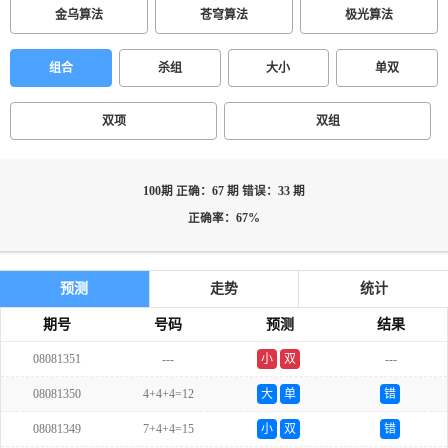
金乌算法
苍穹算法
极光算法
组合
杀组
大小
单双
双项
双组
100期 正确：67 期 错误：33 期
正确率：67%
预测
走势
统计
期号
号码
预测
结果
08081351
---
小
双
---
08081350
4+4+4=12
大
单
错
08081349
7+4+4=15
小
双
错