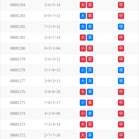
08081284
3+6+5=14
大
双
中
08081283
6+0+7=13
大
单
中
08081282
7+2+3=12
大
单
错
08081281
3+4+7=14
大
单
中
08081280
0+3+1=04
小
双
中
08081279
3+6+3=12
小
双
中
08081278
5+1+9=15
小
双
错
08081277
3+8+2=13
大
双
错
08081276
3+8+9=20
大
单
中
08081275
7+8+2=17
小
单
中
08081274
4+2+0=06
小
单
中
08081273
7+3+4=14
大
双
中
08081272
2+7+7=16
大
单
中